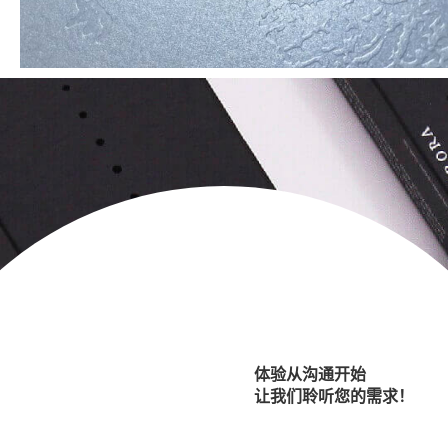
体验从沟通开始
让我们聆听您的需求！