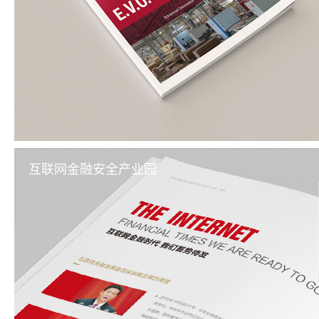
互联网金融安全产业园