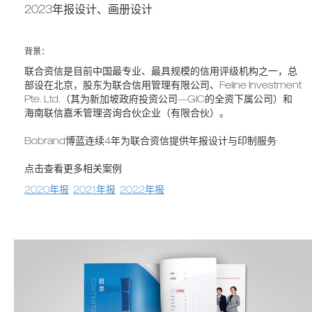
2023年报设计、画册设计
背景：
联合资信是目前中国最专业、最具规模的信用评级机构之一，总
部设在北京，股东为联合信用管理有限公司、Feline Investment
Pte. Ltd.（其为新加坡政府投资公司—GIC的全资下属公司）和
海南联信嘉禾管理咨询合伙企业（有限合伙）。
Bobrand博蓝连续4年为联合资信提供年报设计与印制服务
点击查看更多相关案例
2020年报
2021年报
2022年报