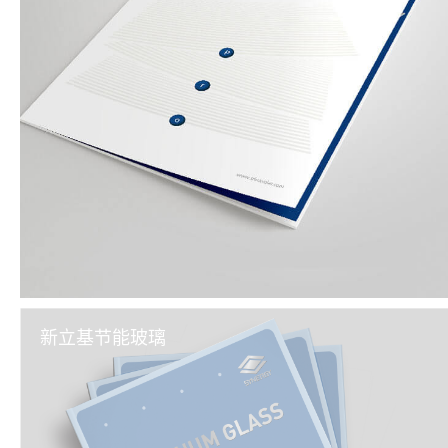
新立基节能玻璃