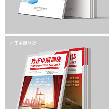
方正中期期货