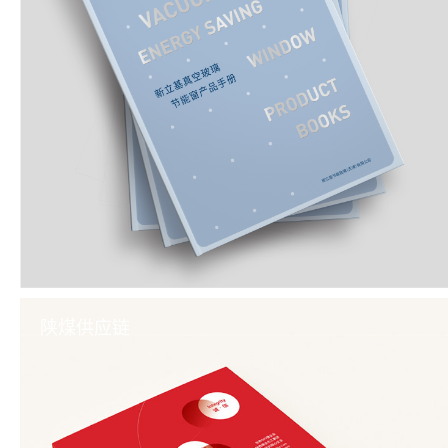
陕煤供应链