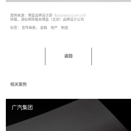
案例来源：博蓝品牌设计部（bobrand.com.cn）
转载，请标明转载自博蓝（北京）品牌设计公司
标签：
宣传画册
，
金融 地产 制造
,
返回
相关案例
广汽集团