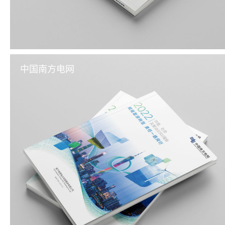
中国南方电网