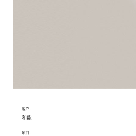
客户：
和能
项目：