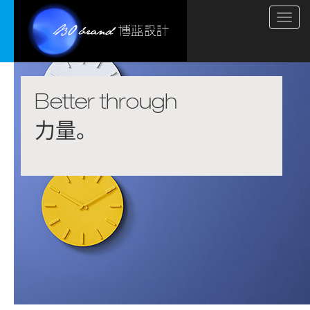
Toggl
navig
Better through
塑造。
趣味